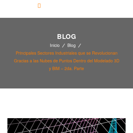
BLOG
Inicio
Blog
Principales Sectores Industriales que se Revolucionan
Gracias a las Nubes de Puntos Dentro del Modelado 3D
y BIM – 2da. Parte