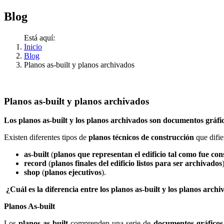
Blog
Está aquí:
Inicio
Blog
Planos as-built y planos archivados
Planos as-built y planos archivados
Los planos as-built y los planos archivados son documentos gráfi
Existen diferentes tipos de
planos técnicos de construcción
que difie
as-built
(
planos que representan el edificio tal como fue con
record
(
planos finales del edificio listos para ser archivados
shop
(
planos ejecutivos
).
¿Cuál es la diferencia entre los planos as-built y los planos arch
Planos As-built
Los
planos as-built
comprenden una serie de
documentos gráficos