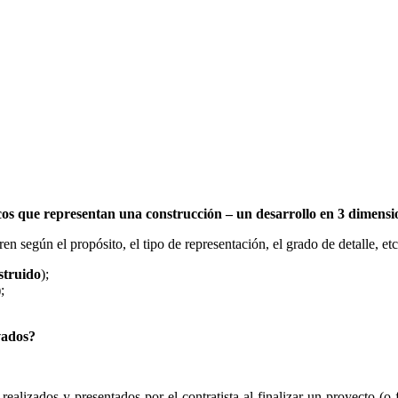
cos que representan una construcción – un desarrollo en 3 dimensio
ren según el propósito, el tipo de representación, el grado de detalle, etc
struido
);
);
ivados?
realizados y presentados por el contratista al finalizar un proyecto (o