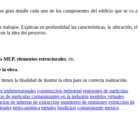
on gran detalle cada uno de los componentes del edificio que se va a
 trabajos. Explican en profundidad las características, la ubicación, el
on la idea del proyecto.
es MEP, elementos estructurales
, etc.
e la obra
.
ienen la finalidad de ilustrar la obra para su correcta realización.
s tridimensionales
construccion industrial
emisiones de particulas
on de particulas contaminantes en la industria
modelos virtuales
acion de tuberias de extraccion
monitoreo de emisiones
extraccion de
triales
petro-quimica
metales
fundicion
contaminante
mexico