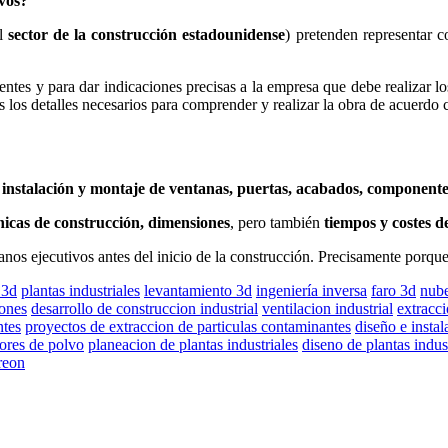
ivos?
l
sector de la construcción estadounidense
) pretenden representar c
ientes y para dar indicaciones precisas a la empresa que debe realizar los
os detalles necesarios para comprender y realizar la obra de acuerdo c
, instalación y montaje de ventanas, puertas, acabados, component
nicas de construcción, dimensiones
, pero también
tiempos y costes d
lanos ejecutivos antes del inicio de la construcción. Precisamente porque t
 3d
plantas industriales
levantamiento 3d
ingeniería inversa
faro 3d
nube
iones
desarrollo de construccion industrial
ventilacion industrial
extracci
ntes
proyectos de extraccion de particulas contaminantes
diseño e instal
tores de polvo
planeacion de plantas industriales
diseno de plantas indus
reon