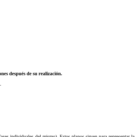
nes después de su realización.
.
 fases individuales del mismo). Estos planos sirven para representar la