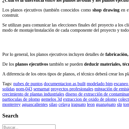
¿Cuál es la diferencia entre los planos as-built y los planos ejecut
Los planos ejecutivos (también conocidos como
shop drawing
en e
construir.
Se utilizan para comunicar las elecciones finales del proyecto a los cl
modo de montaje/instalación de cada componente del proyecto y todos l
Por lo general, los planos ejecutivos incluyen detalles de
fabricación
De los
planos ejecutivos
también se pueden
deducir materiales, téc
A diferencia de los otros tipos de planos, el técnico deberá crear los p
Tags:
nubes de puntos
documentacion as built
modelado bim
escaneo
solidas
nom-043
semarnat
proyectos profesionales
mitgación de emis
crecimiento de plantas industriales
diseno de extracción de contamina
partioculas de plomo
gemelos 3d
extraccion de oxido de plomo
colec
monterrey
aguascalientes
silao
celaya
irapuato
leon
guanajuato
slp
tor
Search