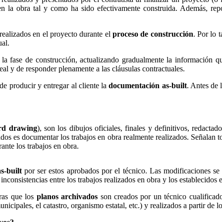
riben la obra tal y como ha sido efectivamente construida. Además, re
ealizados en el proyecto durante el
proceso de construcción
. Por lo 
ual.
la fase de construcción, actualizando gradualmente la información 
eal y de responder plenamente a las cláusulas contractuales.
 de producir y entregar al cliente la
documentación as-built
. Antes de 
rd drawing
), son los dibujos oficiales, finales y definitivos, redacta
dos es documentar los trabajos en obra realmente realizados. Señalan to
rante los trabajos en obra.
s-built
por ser estos aprobados por el técnico. Las modificaciones se 
nconsistencias entre los trabajos realizados en obra y los establecidos e
ras que los
planos archivados
son creados por un técnico cualificad
nicipales, el catastro, organismo estatal, etc.) y realizados a partir de l