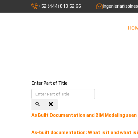
+52 (444) 813 52 66
ingenieria@soine
HO
Enter Part of Title
As Built Documentation and BIM Modeling seen 
As-built documentation: What is it and what is i