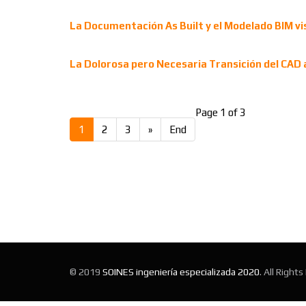
La Documentación As Built y el Modelado BIM vi
La Dolorosa pero Necesaria Transición del CAD a
Page 1 of 3
1
2
3
»
End
© 2019
SOINES ingeniería especializada 2020
. All Right