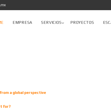
s.mx
ME
EMPRESA
SERVICIOS
PROYECTOS
ESC
from a global perspective
t for?